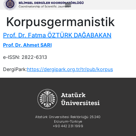
Korpusgermanistik
Prof. Dr. Fatma ÖZTÜRK DAĞABAKAN
Prof. Dr. Ahmet SARI
e-ISSN: 2822-6313
DergiPark:
https://dergipark.org.tr/tr/pub/korpus
Atatürk Üniversitesi Rektörlüğü 25240
Erzurum-Türkiye
+90 442 231 1999