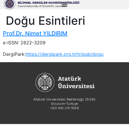
Doğu Esintileri
Prof.Dr. Nimet YILDIRIM
e-ISSN: 2822-3209
DergiPark:
https://dergipark.org.tr/tr/pub/dogu
Atatürk Üniversitesi Rektörlüğü 25240
Erzurum-Türkiye
+90 442 231 1999